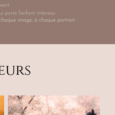
sent.
 porte l'enfant intérieur.
chaque image, à chaque portrait.
eurs