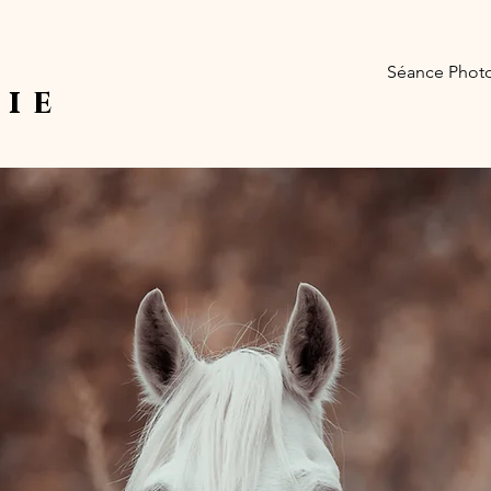
l
Séance Phot
ie