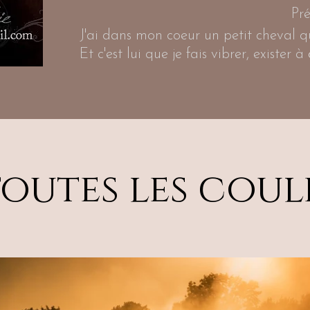
Pré
J'ai dans mon coeur un petit cheval qui
Et c'est lui que je fais vibrer, exister à
toutes les coul