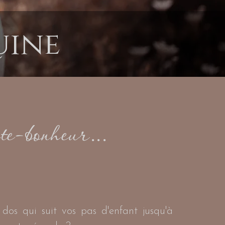
uine
te-bonheur...
dos qui suit vos pas d'enfant jusqu'à