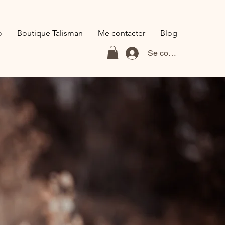
o
Boutique Talisman
Me contacter
Blog
Se connecter