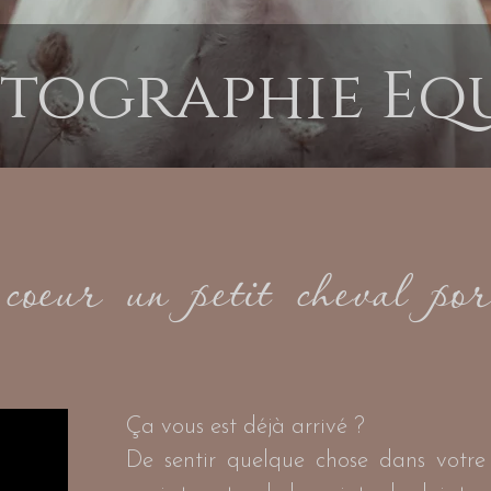
tographie Eq
coeur un petit cheval por
Ça vous est déjà arrivé ?
De sentir quelque chose dans votre 