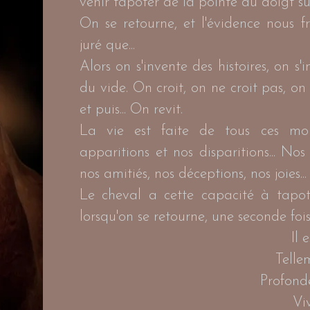
venir tapoter de la pointe du doigt s
On se retourne, et l'évidence nous f
juré que...
Alors on s'invente des histoires, on s'
du vide. On croit, on ne croit pas, on 
et puis... On revit.
La vie est faite de tous ces m
apparitions et nos disparitions... No
nos amitiés, nos déceptions, nos joies..
Le cheval a cette capacité à tapot
lorsqu'on se retourne, une seconde fois,
Il e
Telle
Profond
Vi