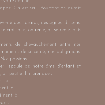
ur votre épaule ?
rappe: On est seul. Pourtant on aurait
invente des hasards, des signes, du sens,
ne croit plus, on renie, on se renie, puis
oments de chevauchement entre nos
s moments de sincérité, nos obligations,
. Nos passions.
er l'épaule de notre âme d'enfant et
 on peut enfin jurer que...
st là.
ment là.
ément là.
vant.