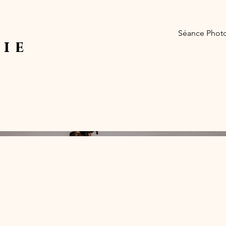
l
Séance Phot
ie