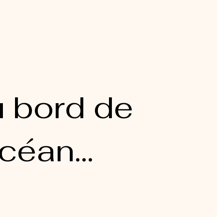
 bord de
océan...