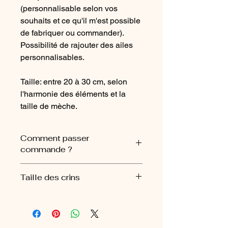
(personnalisable selon vos
souhaits et ce qu'il m'est possible
de fabriquer ou commander).
Possibilité de rajouter des ailes
personnalisables.
Taille: entre 20 à 30 cm, selon
l'harmonie des éléments et la
taille de mèche.
Comment passer
commande ?
Suite à votre commande je prendrai
Taille des crins
contact avec vous depuis votre
adresse mail.
Pour créer une Korrigan j'ai besoin de
J'aime connaître votre histoire, avoir
minimum 20 cm de longeur, et 1cm
le nom de vos animaux, leur photos
d'épaisseur. La mèche doit être
aussi si vous le souhaitez, et tout ce