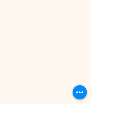
attachée avec un élastique ou
qui les représente et fait sens pour
éléments solide.
vous :-)
Je commencerai la création une fois
les crins reçus (et en respectant mes
délais de fabrication: entre 4 à 12
semaines).